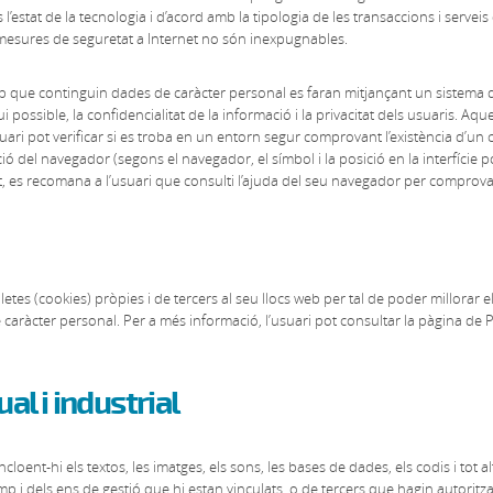
’estat de la tecnologia i d’acord amb la tipologia de les transaccions i servei
es mesures de seguretat a Internet no són inexpugnables.
eb que continguin dades de caràcter personal es faran mitjançant un sistema 
i possible, la confidencialitat de la informació i la privacitat dels usuaris. Aq
usuari pot verificar si es troba en un entorn segur comprovant l’existència d
ó del navegador (segons el navegador, el símbol i la posició en la interfície po
tat, es recomana a l’usuari que consulti l’ajuda del seu navegador per comprov
tes (cookies) pròpies i de tercers al seu llocs web per tal de poder millorar e
de caràcter personal. Per a més informació, l’usuari pot consultar la pàgina de P
ual i industrial
ncloent-hi els textos, les imatges, els sons, les bases de dades, els codis i tot 
 i dels ens de gestió que hi estan vinculats, o de tercers que hagin autoritza