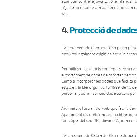
atemptin contra la joventut o la infància, l
l'Ajuntament de Cabra del Camp no serà res
web.
4.
Protecció de dade
L'Ajuntament de Cabra del Camp complirà e
mesures legalment exigibles per a la protecc
Per utilitzar algun dels continguts i/o se
el tractament de dades de caràcter personal
Camp a incorporar les dades que facilita per
estableix la Llei orgànica 15/1999, de 13 
personal podran ser cedides a tercers per c
Així mateix, l’usuari del web que faciliti 
Ajuntament els drets d’accés, rectificació,
fotocòpia del seu DNI, davant l'Ajuntamen
L'Ajuntament de Cabra del Camp adopta les