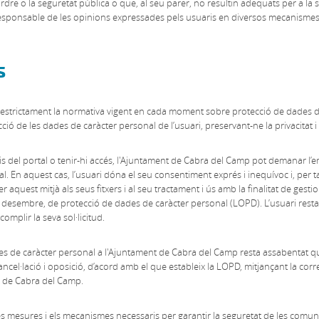
’ordre o la seguretat pública o que, al seu parer, no resultin adequats per a la 
ponsable de les opinions expressades pels usuaris en diversos mecanismes de 
s
strictament la normativa vigent en cada moment sobre protecció de dades de
ió de les dades de caràcter personal de l’usuari, preservant-ne la privacitat i 
rveis del portal o tenir-hi accés, l'Ajuntament de Cabra del Camp pot demanar 
. En aquest cas, l’usuari dóna el seu consentiment exprés i inequívoc i, per t
 aquest mitjà als seus fitxers i al seu tractament i ús amb la finalitat de gestio
de desembre, de protecció de dades de caràcter personal (LOPD). L’usuari rest
omplir la seva sol·licitud.
dades de caràcter personal a l'Ajuntament de Cabra del Camp resta assabentat q
 cancel·lació i oposició, d’acord amb el que estableix la LOPD, mitjançant la c
t de Cabra del Camp.
 mesures i els mecanismes necessaris per garantir la seguretat de les comuni