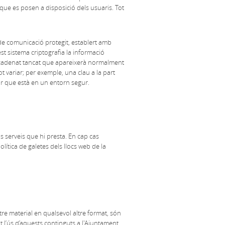
s que es posen a disposició dels usuaris. Tot
de comunicació protegit, establert amb
uest sistema criptografia la informació
’un cadenat tancat que apareixerà normalment
t variar; per exemple, una clau a la part
ar que està en un entorn segur.
ls serveis que hi presta. En cap cas
olítica de galetes dels llocs web de la
altre material en qualsevol altre format, són
t l’ús d’aquests continguts a l'Ajuntament