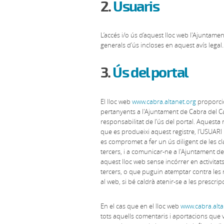
2.
Usuaris
L’accés i/o ús d’aquest lloc web l'Ajuntame
generals d’ús incloses en aquest avís legal.
3.
Ús del portal
El lloc web
www.cabra.altanet.org
proporcio
pertanyents a l'Ajuntament de Cabra del Ca
responsabilitat de l’ús del portal. Aquesta 
que es produeixi aquest registre, l’USUARI h
es compromet a fer un ús diligent de les cl
tercers, i a comunicar-ne a l'Ajuntament de
aquest lloc web sense incórrer en activitats
tercers, o que puguin atemptar contra les 
al web, si bé caldrà atenir-se a les prescri
En el cas que en el lloc web
www.cabra.alta
tots aquells comentaris i aportacions que v