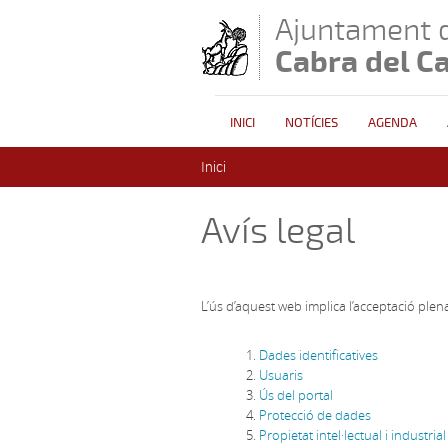
Vés al contingut
Ajuntament 
Cabra del C
INICI
NOTÍCIES
AGENDA
Esteu aquí
Inici
Avís legal
L’ús d’aquest web implica l’acceptació plena
Dades identificatives
Usuaris
Ús del portal
Protecció de dades
Propietat intel·lectual i industria