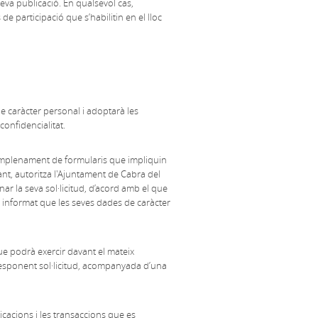
seva publicació. En qualsevol cas,
participació que s’habilitin en el lloc
 caràcter personal i adoptarà les
confidencialitat.
l’emplenament de formularis que impliquin
ant, autoritza l'Ajuntament de Cabra del
nar la seva sol·licitud, d’acord amb el que
a informat que les seves dades de caràcter
ue podrà exercir davant el mateix
orresponent sol·licitud, acompanyada d’una
cacions i les transaccions que es