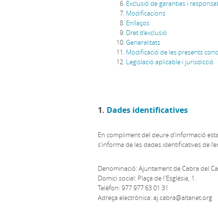
Exclusió de garanties i responsab
Modificacions
Enllaços
Dret d’exclusió
Generalitats
Modificació de les presents cond
Legislació aplicable i jurisdicció
1.
Dades identificatives
En compliment del deure d’informació estable
s’informa de les dades identificatives de l’
Denominació: Ajuntament de Cabra del C
Domici social: Plaça de l'Església, 1.
Telèfon: 977 977 63 01 31
Adreça electrònica: aj.cabra@altanet.org