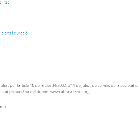
ilitat
icions i duració
rt per l’article 10 de la Llei 34/2002, d’11 de juliol, de serveis de la societat 
entitat propietària del domini www.cabra.altanet.org:
amp