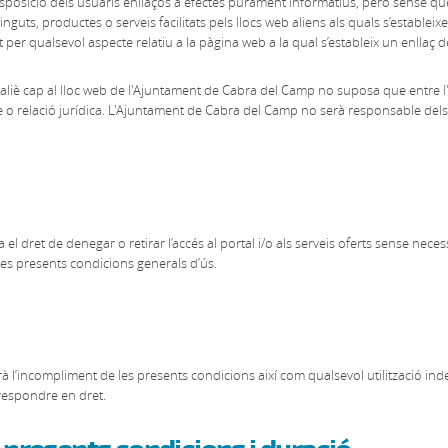
posició dels usuaris enllaços a efectes purament informatius, però sense q
nguts, productes o serveis facilitats pels llocs web aliens als quals s’estableix
er qualsevol aspecte relatiu a la pàgina web a la qual s’estableix un enllaç d
b aliè cap al lloc web de l'Ajuntament de Cabra del Camp no suposa que entre l
ncle o relació jurídica. L'Ajuntament de Cabra del Camp no serà responsable dels
 dret de denegar o retirar l’accés al portal i/o als serveis oferts sense necess
les presents condicions generals d’ús.
l’incompliment de les presents condicions així com qualsevol utilització inde
rrespondre en dret.