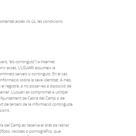
esmentat accés i/o ús, les condicions
nt, “els continguts”) a Internet
enir accés. L’USUARI assumeix la
erminats serveis o continguts. En el cas
 informació sobre la seva identitat. A més,
el registre, a no posar-les a diposició de
ercer. L’usuari es compromet a utilitzar
 de l'Ajuntament de Cabra del Camp o de
rt de tercers de la informació continguda
cions.
ra del Camp es reserva el dret de retirar
nòfobs, racistes o pornogràfics, que