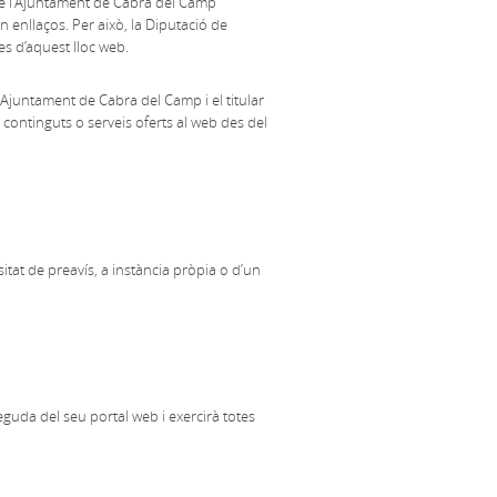
ue l'Ajuntament de Cabra del Camp
en enllaços. Per això, la Diputació de
es d’aquest lloc web.
'Ajuntament de Cabra del Camp i el titular
 continguts o serveis oferts al web des del
itat de preavís, a instància pròpia o d’un
guda del seu portal web i exercirà totes