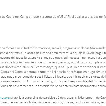
nt de Cabra del Camp atribueix la condició d’USUARI, el qual accepta, des de l’
na l’accés a multitud d’informacions, serveis, programes o dades (d’ara endava
mp o derivats d’un acord de llicència amb tercers i als quals l’USUARI pugui t
responsabilitat es fa extensiva al registre que sigui necessari per accedir a det
aurà de facilitar i mantenir de forma veraç, exacta, actualitzada i completa la
aus d’accés (codi d’usuari i contrasenya) que se li puguin proporcionar durant 
 Cabra del Camp la pèrdua o robatori i el possible accés que en pugui fer un t
 que puguin ser considerades il·lícites o il·legals, que infringeixin els drets
normes vigents. La Diputació de Tarragona no serà responsable de l’ús per pa
pcions i els advertiments que s’estableixin per a determinats documents i aplica
net.org
s’habiliti alguna eina de participació dels usuaris, l'Ajuntament de Cab
ulnerin el respecte a la dignitat de la persona, que siguin discriminatoris, xe