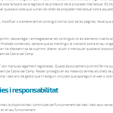
sota l’empara de la legislació de protecció de la propietat intel·lectual. Els t
 per qualsevol acte que vulneri els drets de propietat intel·lectual sobre aquest
 modificar o trametre tant el contingut com el codi de les pàgines, llevat que es
r, imprimir, descarregar i emmagatzemar els continguts i/o els elements inserits e
se finalitats comercials, sempre que es mantingui la indicació sobre el seu orige
suari ha d’abstenir-se de suprimir, alterar, eludir o manipular qualsevol dispos
tament de Cabra del Camp.
T són marques legalment registrades. Queda absolutament prohibit fer-ne qu
tament de Cabra del Camp. Resten protegits en els mateixos termes els drets de pr
p i dels ens de gestió que hi estiguin vinculats que apareguin al web o sobre
es i responsabilitat
eix la disponibilitat i continuïtat del funcionament del web i dels seus serv
s en el seu funcionament.