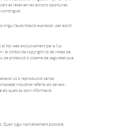
itulars es reserven les accions oportunes
s continguts.
 tingui l’autorització expressa i per escrit
n el lloc web exclusivament per a l’ús
n i el símbol de copyright i/o les notes de
itiu de protecció o sistema de seguretat que
alsevol ús o reproducció sense
opietat industrial referits als serveis i
 els quals es doni informació.
eis. Quan sigui raonablement possible,