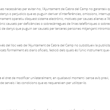
es necessàries per evitar-ho, l'Ajuntament de Cabra del Camp no garanteix que 
 danys o perjudicis que es puguin derivar d’interferències, omissions, interrup
nament operatiu d’aquest sistema electrònic, motivats per causes alienes a l
rònic causats per deficiències o sobrecàrregues de línies telefòniques o sobre
oc de danys que puguin ser causats per terceres persones mitjançant intromissi
avés del lloc web de l'Ajuntament de Cabra del Camp no substitueix la publicitat 
cats formalment als diaris oficials, l’edició dels quals és l’únic instrument que 
l dret de modificar unilateralment, en qualsevol moment i sense avís previ, la
de serveis i les condicions que es requereixen per utilitzar-lo.