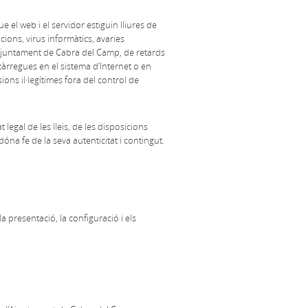
el web i el servidor estiguin lliures de
cions, virus informàtics, avaries
'Ajuntament de Cabra del Camp, de retards
càrregues en el sistema d’Internet o en
ons il·legítimes fora del control de
legal de les lleis, de les disposicions
dóna fe de la seva autenticitat i contingut.
 presentació, la configuració i els