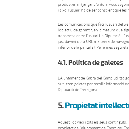
produeixin mitjançant l’entorn web, segons l
i això, l’usuari ha de ser conscient que l
Les comunicacions que faci l’usuari del w
l’objectiu de garantir, en la mesura que sigu
transmesa entre l’usuari i la Diputació. L’
just davant de la URL a la barra de navegaci
inferior de la pantalla). Per a més segure
4.1. Política de galetes
L'Ajuntament de Cabra del Camp utilitza gale
s’utilitzen galetes per recollir informació 
Diputació de Tarragona.
5.
Propietat intel·lect
Aquest lloc web i tots els seus continguts, i
propietat de l'Ajuntament de Cabra del Camp