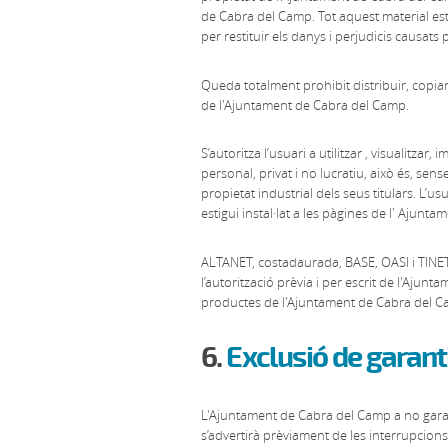
de Cabra del Camp. Tot aquest material està 
per restituir els danys i perjudicis causats
Queda totalment prohibit distribuir, copiar,
de l'Ajuntament de Cabra del Camp.
S’autoritza l’usuari a utilitzar , visualitza
personal, privat i no lucratiu, això és, sen
propietat industrial dels seus titulars. L’u
estigui instal·lat a les pàgines de l' Ajun
ALTANET, costadaurada, BASE, OASI i TINE
l’autorització prèvia i per escrit de l'Ajun
productes de l'Ajuntament de Cabra del Cam
6.
Exclusió de garanti
L'Ajuntament de Cabra del Camp a no garant
s’advertirà prèviament de les interrupcion