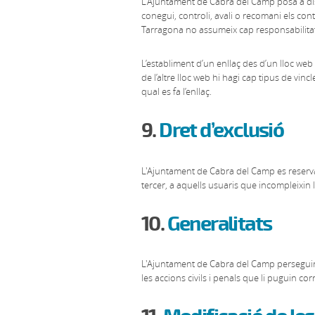
L'Ajuntament de Cabra del Camp posa a dis
conegui, controli, avali o recomani els conti
Tarragona no assumeix cap responsabilitat p
L’establiment d’un enllaç des d’un lloc we
de l’altre lloc web hi hagi cap tipus de vi
qual es fa l’enllaç.
9.
Dret d’exclusió
L'Ajuntament de Cabra del Camp es reserva el
tercer, a aquells usuaris que incompleixin 
10.
Generalitats
L'Ajuntament de Cabra del Camp perseguirà 
les accions civils i penals que li puguin co