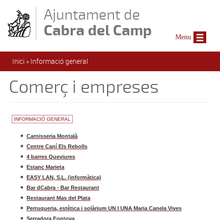
Vés al contingut
Ajuntament de
Cabra del Camp
Menu
Esteu aquí
Inici
»
Informació general
Comerç i empreses
INFORMACIÓ GENERAL
Carnisseria Montalà
Centre Caní Els Rebolls
4 barres Queviures
Estanc Marieta
EASY LAN, S.L. (informàtica)
Bar dCabra - Bar Restaurant
Restaurant Mas del Plata
Perruqueria, estètica i solàrium UN I UNA Maria Canela Vives
Serradora Fontova