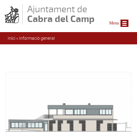
Vés al contingut
Ajuntament de
Cabra del Camp
Menu
Esteu aquí
Inici
»
Informació general