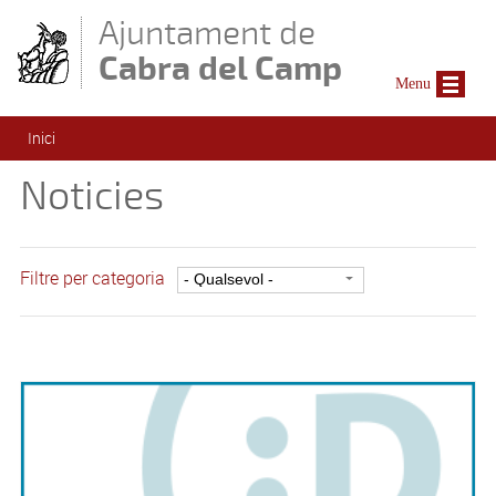
Vés al contingut
Ajuntament de
Cabra del Camp
Menu
Esteu aquí
Inici
Noticies
Filtre per categoria