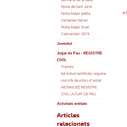
Festa de Sant Jordi
e
Festa Major petita
Certamen literari
Festa Major Gran
Cabrandari 2019
Joventut
Jutjat de Pau - REGISTRE
CIVIL
Tràmits
Sol·licitud certificats registre
civil o fe de vida o d' estat
INSTANCIES REGISTRE
CIVIL/JUTJAT DE PAU
Activitats entitats
Articles
relacionats