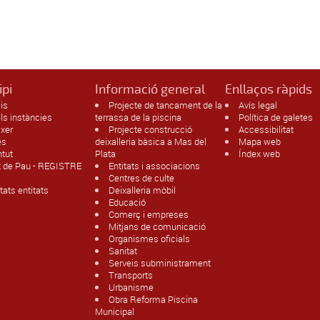
ipi
Informació general
Enllaços ràpids
is
Projecte de tancament de la
Avís legal
s instàncies
terrassa de la piscina
Política de galetes
ixer
Projecte construcció
Accessibilitat
es
deixalleria bàsica a Mas del
Mapa web
ntut
Plata
Índex web
t de Pau - REGISTRE
Entitats i associacions
Centres de culte
itats entitats
Deixalleria mòbil
Educació
Comerç i empreses
Mitjans de comunicació
Organismes oficials
Sanitat
Serveis subministrament
Transports
Urbanisme
Obra Reforma Piscina
Municipal