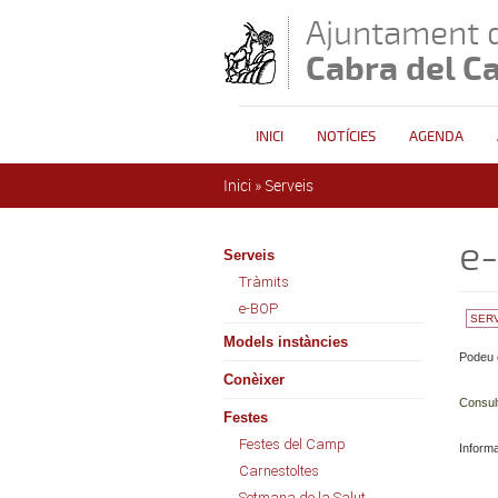
Vés al contingut
Ajuntament 
Cabra del C
INICI
NOTÍCIES
AGENDA
Esteu aquí
Inici
»
Serveis
e
Serveis
Tràmits
e-BOP
SER
Models instàncies
Podeu c
Conèixer
Consul
Festes
Festes del Camp
Informac
Carnestoltes
Setmana de la Salut