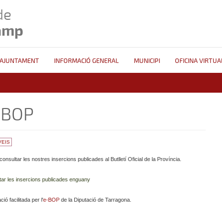
de
amp
AJUNTAMENT
INFORMACIÓ GENERAL
MUNICIPI
OFICINA VIRTUA
-BOP
VEIS
onsultar les nostres insercions publicades al Butlletí Oficial de la Província.
tar les insercions publicades enguany
ió facilitada per l'
e-BOP
de la Diputació de Tarragona.