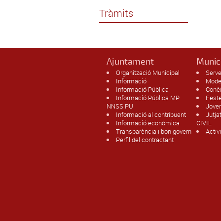
Tràmits
Ajuntament
Munic
Organització Municipal
Serve
Informació
Model
Informació Pública
Conè
Informació Pública MP
Fest
NNSS PU
Jove
Informació al contribuent
Jutja
Informació econòmica
CIVIL
Transparència i bon govern
Activ
Perfil del contractant