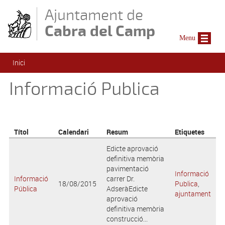
Vés al contingut
Ajuntament de
Cabra del Camp
Menu
Esteu aquí
Inici
Informació Publica
Títol
Calendari
Resum
Etiquetes
Edicte aprovació
definitiva memòria
pavimentació
Informació
Informació
carrer Dr.
18/08/2015
Publica
,
Pública
AdseràEdicte
ajuntament
aprovació
definitiva memòria
construcció...