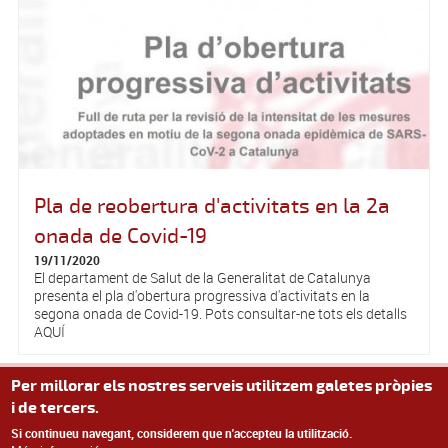
Pla de reobertura d'activitats en la 2a
onada de Covid-19
19/11/2020
El departament de Salut de la Generalitat de Catalunya
presenta el pla d'obertura progressiva d'activitats en la
segona onada de Covid-19. Pots consultar-ne tots els detalls
AQUÍ
Per millorar els nostres serveis utilitzem galetes pròpies
Pàgines
« primer
‹ anterior
…
6
7
8
9
10
11
12
13
i de tercers.
14
…
SEGÜENT ›
últim »
Si continueu navegant, considerem que n'accepteu la utilització.