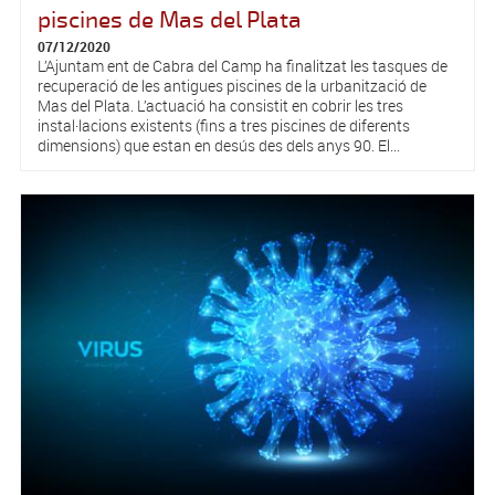
piscines de Mas del Plata
07/12/2020
L’Ajuntam ent de Cabra del Camp ha finalitzat les tasques de
recuperació de les antigues piscines de la urbanització de
Mas del Plata. L’actuació ha consistit en cobrir les tres
instal·lacions existents (fins a tres piscines de diferents
dimensions) que estan en desús des dels anys 90. El...