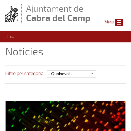
Vés al contingut
Ajuntament de
Cabra del Camp
Menu
Esteu aquí
Inici
Noticies
Filtre per categoria